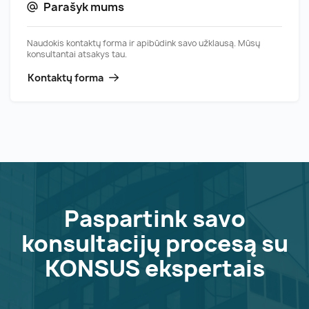
Parašyk mums
Naudokis kontaktų forma ir apibūdink savo užklausą. Mūsų
konsultantai atsakys tau.
Kontaktų forma
Paspartink savo
konsultacijų procesą su
KONSUS ekspertais