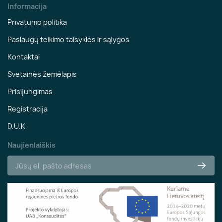
Informacija
Privatumo politika
Paslaugų teikimo taisyklės ir sąlygos
Kontaktai
Svetainės žemėlapis
Prisijungimas
Registracija
D.U.K
Naujienlaiškis